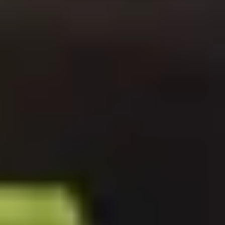
Start
Sklep
Pompy basenowe
Kripsol Pompa