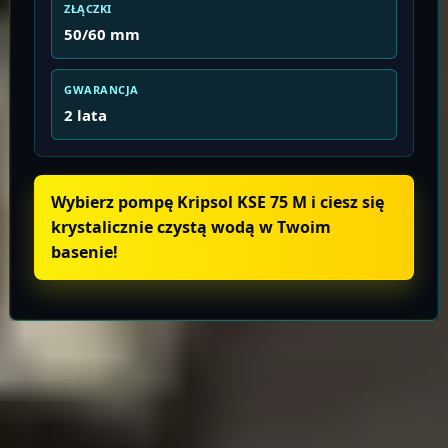
ZŁĄCZKI
50/60 mm
GWARANCJA
2 lata
Wybierz pompę Kripsol KSE 75 M i ciesz się
krystalicznie czystą wodą w Twoim
basenie!
Informacje o produkcie
Wysyłka i zwroty