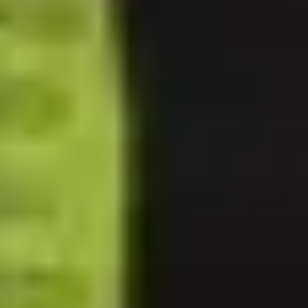
basenowa KSE 75 M
Kripsol Pompa basenowa KSE 75
M
2525 zł
(
brutto
)
W magazynie
Ilość sztuk
−
+
Razem (brutto):
2525 zł
Dostępne sztuki:
50
Dodaj do koszyka