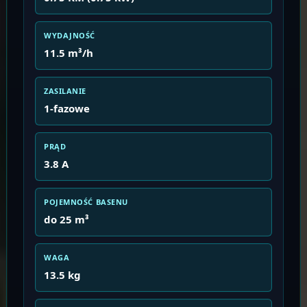
WYDAJNOŚĆ
11.5 m³/h
ZASILANIE
1-fazowe
PRĄD
3.8 A
POJEMNOŚĆ BASENU
do 25 m³
WAGA
13.5 kg