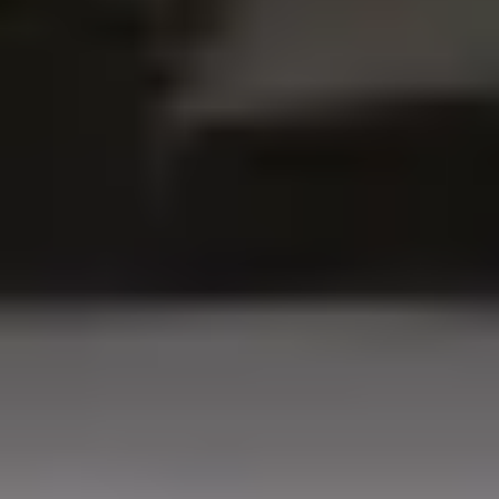
TARA
Baseny
Eksperci w dziedzinie technologii basenowej. Od projektu po serwis
– tworzymy architekturę wody na najwyższym poziomie.
NIP: 6652931130
Sklep
Produkty
Konfigurator basenowy
Dokumenty prawne
Regulamin
Polityka prywatności
Polityka cookies
Zwroty i reklamacje
Formularz odstąpienia
Dostawy do UE