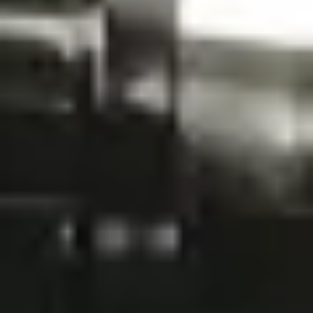
Start
Sklep
Zestawy filtracyjne
Flotide zestaw