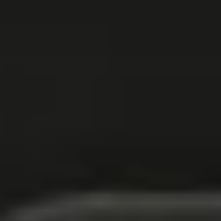
Eksperci w dziedzinie technologii basenowej. Od projektu po serwis
– tworzymy architekturę wody na najwyższym poziomie.
NIP: 6652931130
Sklep
Produkty
Konfigurator basenowy
Dokumenty prawne
Regulamin
Polityka prywatności
Polityka cookies
Zwroty i reklamacje
Formularz odstąpienia
Dostawy do UE
Kontakt