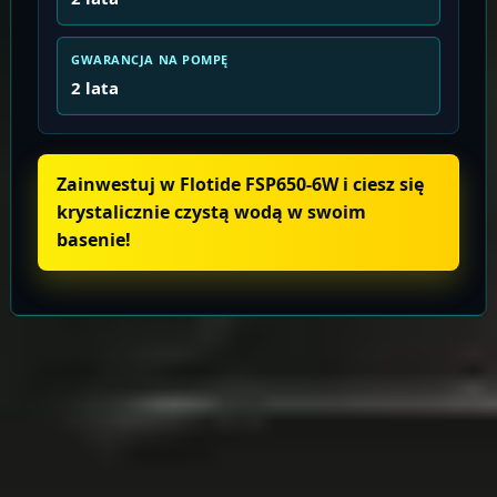
GWARANCJA NA POMPĘ
2 lata
Zainwestuj w Flotide FSP650-6W i ciesz się
krystalicznie czystą wodą w swoim
basenie!
Informacje o produkcie
Wysyłka i zwroty
TARA
Baseny