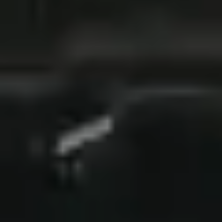
filtracyjny FSP650-6W
Flotide zestaw filtracyjny FSP650-
6W
4059 zł
(
brutto
)
W magazynie
Ilość sztuk
−
+
Razem (brutto):
4059 zł
Dostępne sztuki:
25
Dodaj do koszyka