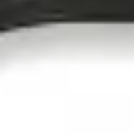
+48 88 1212 777
kontakt@tarabaseny.com.pl
biuro@tarabaseny.com.pl