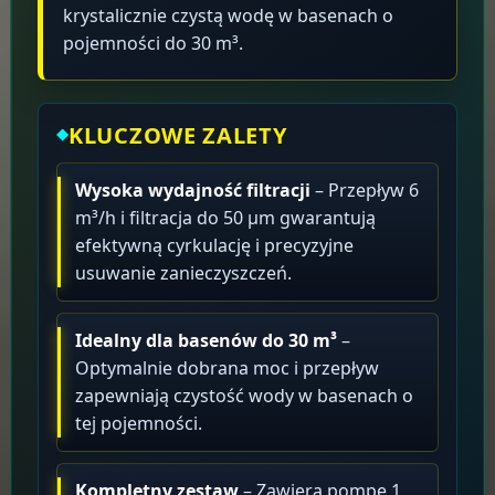
krystalicznie czystą wodę w basenach o
pojemności do 30 m³.
KLUCZOWE ZALETY
Wysoka wydajność filtracji
– Przepływ 6
m³/h i filtracja do 50 μm gwarantują
efektywną cyrkulację i precyzyjne
usuwanie zanieczyszczeń.
Idealny dla basenów do 30 m³
–
Optymalnie dobrana moc i przepływ
zapewniają czystość wody w basenach o
tej pojemności.
Kompletny zestaw
– Zawiera pompę 1