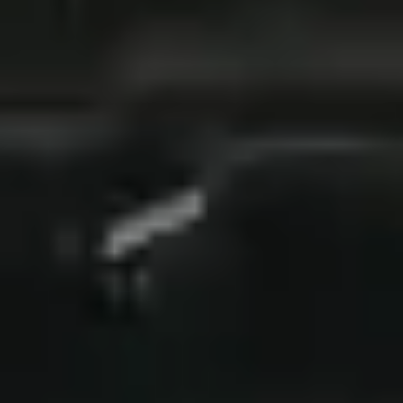
filtracyjny FSP400-6W
Flotide zestaw filtracyjny FSP400-
6W
1264 zł
(
brutto
)
Na zamówienie
Ilość sztuk
−
+
Osiągnięto maksymalną dostępną ilość (1 szt.)
Razem (brutto):
1264 zł
Dostępne sztuki:
0
Produkt niedostępny