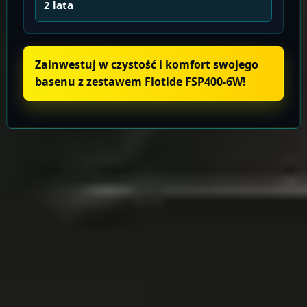
2 lata
Zainwestuj w czystość i komfort swojego
basenu z zestawem Flotide FSP400-6W!
Informacje o produkcie
Wysyłka i zwroty
TARA
Baseny
Eksperci w dziedzinie technologii basenowej. Od projektu po serwis
– tworzymy architekturę wody na najwyższym poziomie.
NIP: 6652931130