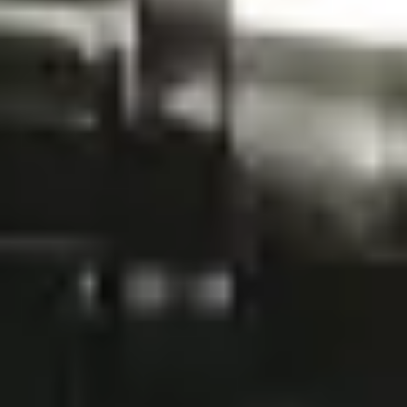
Start
Sklep
Zestawy filtracyjne
Flotide zestaw