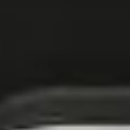
Sklep
Produkty
Konfigurator basenowy
Dokumenty prawne
Regulamin
Polityka prywatności
Polityka cookies
Zwroty i reklamacje
Formularz odstąpienia
Dostawy do UE
Kontakt
+48 88 1212 777
kontakt@tarabaseny.com.pl
biuro@tarabaseny.com.pl