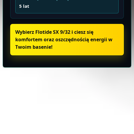
5 lat
Wybierz Flotide SX 9/32 i ciesz się
komfortem oraz oszczędnością energii w
Twoim basenie!
Informacje o produkcie
Wysyłka i zwroty
TARA
Baseny
Eksperci w dziedzinie technologii basenowej. Od projektu po serwis
– tworzymy architekturę wody na najwyższym poziomie.