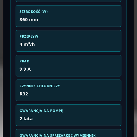
SZEROKOŚĆ (W)
360 mm
PRZEPŁYW
4 m³/h
PRĄD
9,9 A
CZYNNIK CHŁODNICZY
R32
GWARANCJA NA POMPĘ
2 lata
GWARANCJA NA SPRĘŻARKĘ I WYMIENNIK