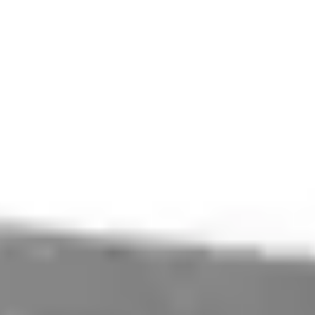
Przejdź do treści
T
TARA
Baseny
Sklep
Konfigurator
O firmie
Technologia
Szukaj produktów, EAN, SKU…