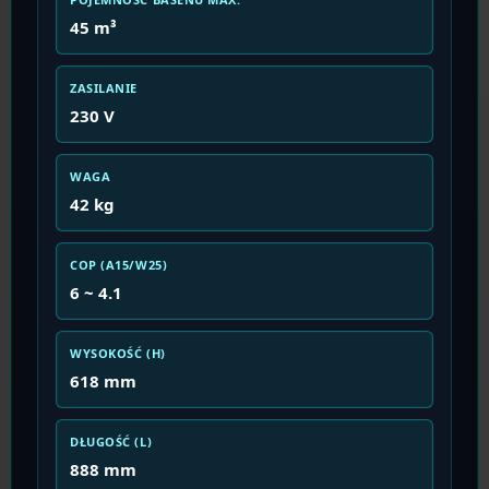
45 m³
ZASILANIE
230 V
WAGA
42 kg
COP (A15/W25)
6 ~ 4.1
WYSOKOŚĆ (H)
618 mm
DŁUGOŚĆ (L)
888 mm