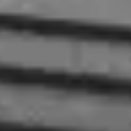
+48 88 1212 777
🇪🇺
Wysyłka UE