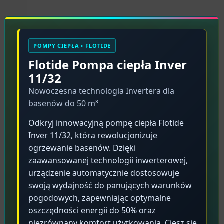
Opis produktu
POMPY CIEPŁA • FLOTIDE
Flotide Pompa ciepła Inver
11/32
Nowoczesna technologia Invertera dla
basenów do 50 m³
Odkryj innowacyjną pompę ciepła Flotide
Inver 11/32, która rewolucjonizuje
ogrzewanie basenów. Dzięki
zaawansowanej technologii inwerterowej,
urządzenie automatycznie dostosowuje
swoją wydajność do panujących warunków
pogodowych, zapewniając optymalne
oszczędności energii do 50% oraz
niezrównany komfort użytkowania. Ciesz się