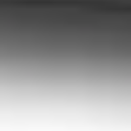
Informacje o produkcie
Wysyłka i zwroty
TARA
Baseny
Eksperci w dziedzinie technologii basenowej. Od projektu po serwis
– tworzymy architekturę wody na najwyższym poziomie.
NIP: 6652931130
Sklep
Produkty
Konfigurator basenowy
Dokumenty prawne
Regulamin
Polityka prywatności