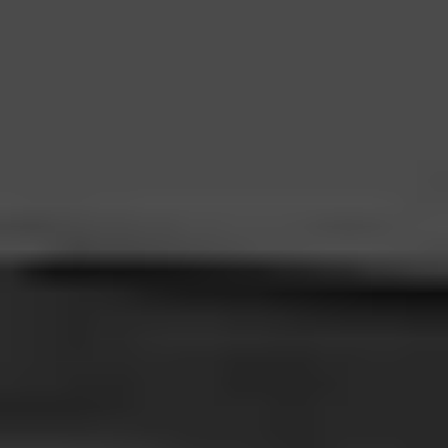
Start
Sklep
Pompy ciepła
Flotide Pompa ciepła Inver