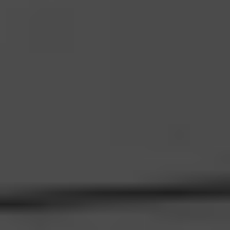
+48 88 1212 777
🇪🇺
Wysyłka UE