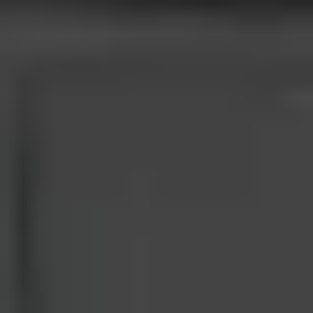
11/32
Flotide Pompa ciepła Inver 11/32
6519 zł
(
brutto
)
W magazynie
Ilość sztuk
−
+
Razem (brutto):
6519 zł
Dostępne sztuki:
85
Dodaj do koszyka