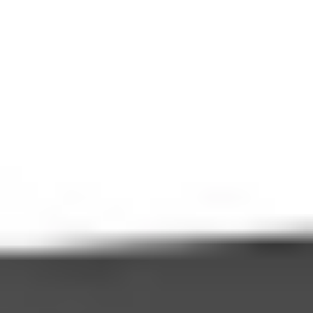
Przejdź do treści
T
TARA
Baseny
Sklep
Konfigurator
O firmie
Technologia
Szukaj produktów, EAN, SKU…