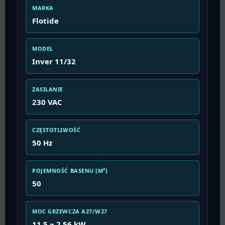
MARKA
Flotide
MODEL
Inver 11/32
ZASILANIE
230 VAC
CZĘSTOTLIWOŚĆ
50 Hz
POJEMNOŚĆ BASENU [M³]
50
MOC GRZEWCZA A27/W27
11.5 ~ 2.56 kW