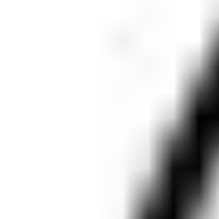
Razem (brutto):
4118 zł
Dostępne sztuki:
3
Dodaj do koszyka