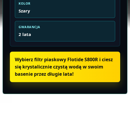
KOLOR
Szary
GWARANCJA
2 lata
Wybierz filtr piaskowy Flotide S800R i ciesz
się krystalicznie czystą wodą w swoim
basenie przez długie lata!
Informacje o produkcie
Wysyłka i zwroty