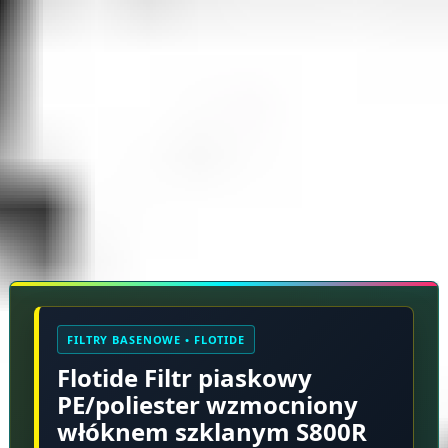
Rękojmia 2 lata
Opis produktu
FILTRY BASENOWE • FLOTIDE
Flotide Filtr piaskowy
PE/poliester wzmocniony
włóknem szklanym S800R