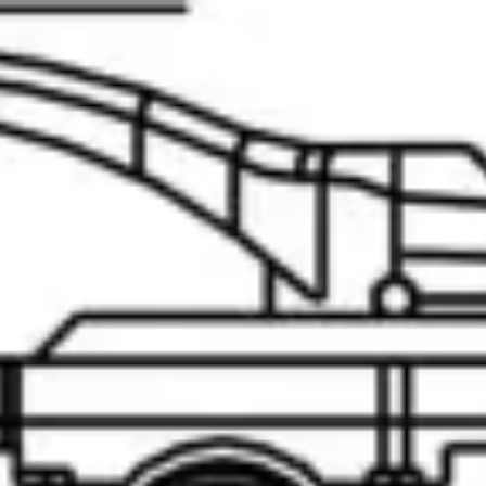
Przejdź do treści
T
TARA
Baseny
Sklep
Konfigurator
O firmie
Technologia
Szukaj produktów, EAN, SKU…