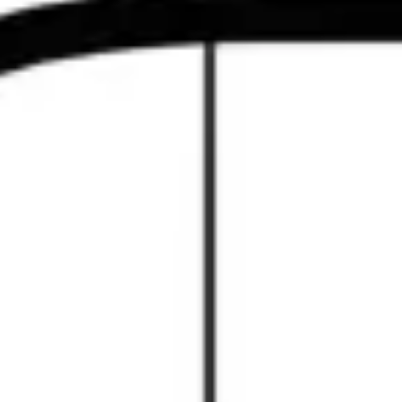
+48 88 1212 777
🇪🇺
Wysyłka UE