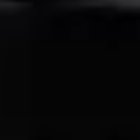
TARA
Baseny
Eksperci w dziedzinie technologii basenowej. Od projektu po serwis
– tworzymy architekturę wody na najwyższym poziomie.
NIP: 6652931130
Sklep
Produkty
Konfigurator basenowy
Dokumenty prawne
Regulamin
Polityka prywatności
Polityka cookies
Zwroty i reklamacje
Formularz odstąpienia
Dostawy do UE