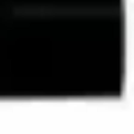
Start
Sklep
Zestawy filtracyjne
Aquaviva Pompa do