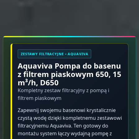
Rękojmia 2 lata
Opis produktu
ZESTAWY FILTRACYJNE • AQUAVIVA
Aquaviva Pompa do basenu
z filtrem piaskowym 650, 15
m³/h, D650
Kompletny zestaw filtracyjny z pompą i
filtrem piaskowym
Zapewnij swojemu basenowi krystalicznie
czystą wodę dzięki kompletnemu zestawowi
filtracyjnemu Aquaviva. Ten gotowy do
montażu system łączy wydajną pompę z