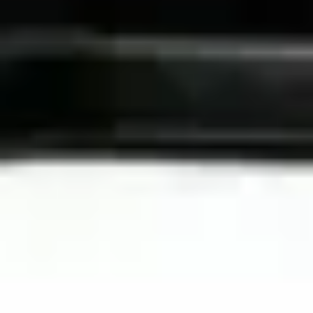
Kontakt
+48 88 1212 777
kontakt@tarabaseny.com.pl
biuro@tarabaseny.com.pl