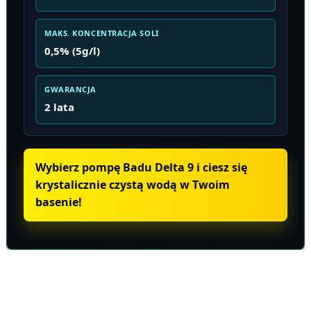
MAKS. KONCENTRACJA SOLI
0,5% (5g/l)
GWARANCJA
2 lata
Wybierz pompę Badu Delta 9 i ciesz się
krystalicznie czystą wodą w Twoim
basenie!
Informacje o produkcie