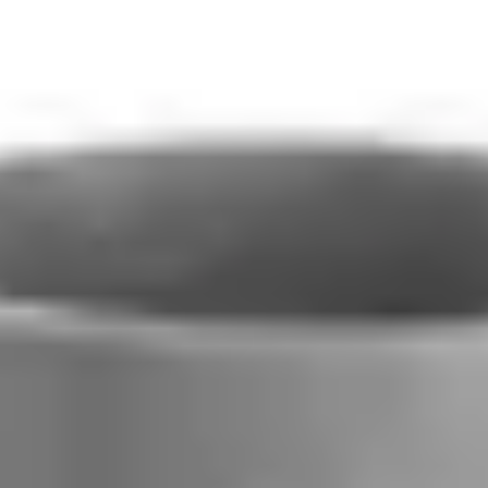
BADU Delta 9
Pompa do basenu BADU Delta 9
3275 zł
(
brutto
)
W magazynie
Ilość sztuk
−
+
Razem (brutto):
3275 zł
Dostępne sztuki:
2
Dodaj do koszyka