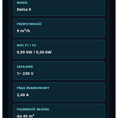
MODEL
Delta 9
PRZEPŁYWNOŚĆ
9 m³/h
MOC P1 / P2
0,50 kW / 0,30 kW
ZASILANIE
1~ 230 V
PRĄD ZNAMIONOWY
2,40 A
POJEMNOŚĆ BASENU
do 45 m³