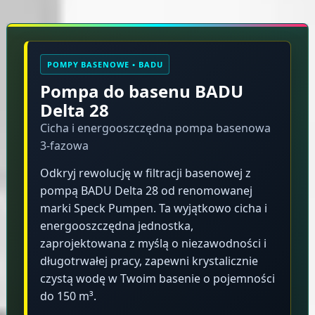
Opis produktu
POMPY BASENOWE • BADU
Pompa do basenu BADU
Delta 28
Cicha i energooszczędna pompa basenowa
3-fazowa
Odkryj rewolucję w filtracji basenowej z
pompą BADU Delta 28 od renomowanej
marki Speck Pumpen. Ta wyjątkowo cicha i
energooszczędna jednostka,
zaprojektowana z myślą o niezawodności i
długotrwałej pracy, zapewni krystalicznie
czystą wodę w Twoim basenie o pojemności
do 150 m³.