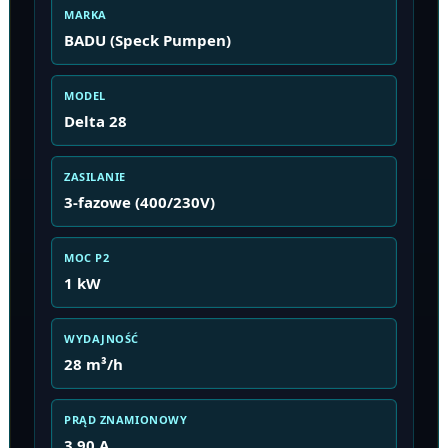
MARKA
BADU (Speck Pumpen)
MODEL
Delta 28
ZASILANIE
3-fazowe (400/230V)
MOC P2
1 kW
WYDAJNOŚĆ
28 m³/h
PRĄD ZNAMIONOWY
3,90 A