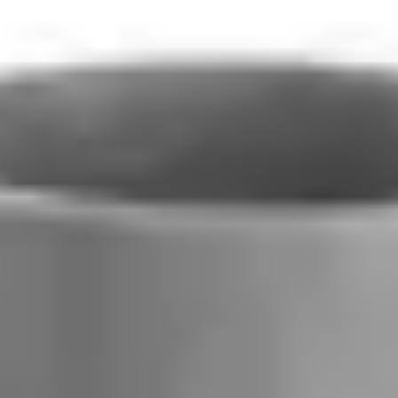
BADU Delta 28
Pompa do basenu BADU Delta 28
5102 zł
(
brutto
)
W magazynie
Ilość sztuk
−
+
Razem (brutto):
5102 zł
Dostępne sztuki:
3
Dodaj do koszyka