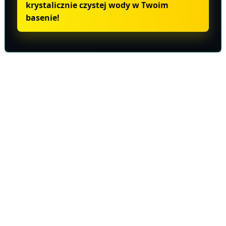
krystalicznie czystej wody w Twoim
basenie!
Informacje o produkcie
Wysyłka i zwroty
TARA
Baseny
Eksperci w dziedzinie technologii basenowej. Od projektu po serwis
– tworzymy architekturę wody na najwyższym poziomie.
NIP: 6652931130
Sklep
Produkty
Konfigurator basenowy