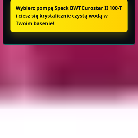
Wybierz pompę Speck BWT Eurostar II 100-T
i ciesz się krystalicznie czystą wodą w
Twoim basenie!
Informacje o produkcie
Wysyłka i zwroty
TARA
Baseny
Eksperci w dziedzinie technologii basenowej. Od projektu po serwis
– tworzymy architekturę wody na najwyższym poziomie.
NIP: 6652931130
Sklep