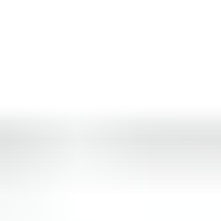
Produkty
Konfigurator basenowy
Dokumenty prawne
Regulamin
Polityka prywatności
Polityka cookies
Zwroty i reklamacje
Formularz odstąpienia
Dostawy do UE
Kontakt
+48 88 1212 777
kontakt@tarabaseny.com.pl
biuro@tarabaseny.com.pl