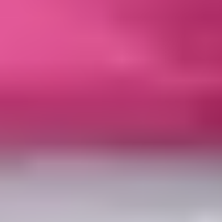
Start
Sklep
Pompy basenowe
Pompa basenowa Speck