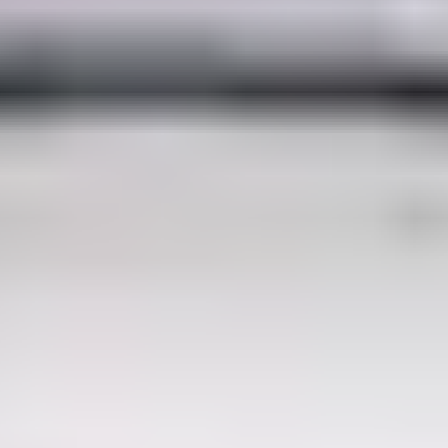
BWT Eurostar II 100-T
‹
›
Pompa basenowa Speck BWT
Eurostar II 100-T
2067 zł
(
brutto
)
W magazynie
Ilość sztuk
−
+
Razem (brutto):
2067 zł