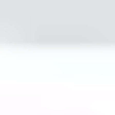
+48 88 1212 777
🇪🇺
Wysyłka UE