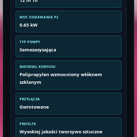
MOC ODDAWANIA P2
0.65 kW
TYP POMPY
Samozasysająca
MATERIAŁ KORPUSU
Polipropylen wzmocniony włóknem
szklanym
PRZYŁĄCZA
Gwintowane
PREFILTR
Wysokiej jakości tworzywo sztuczne