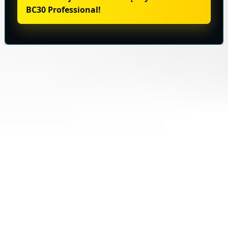
BC30 Professional!
Informacje o produkcie
Wysyłka i zwroty
TARA
Baseny
Eksperci w dziedzinie technologii basenowej. Od projektu po serwis
– tworzymy architekturę wody na najwyższym poziomie.
NIP: 6652931130
Sklep
Produkty
Konfigurator basenowy