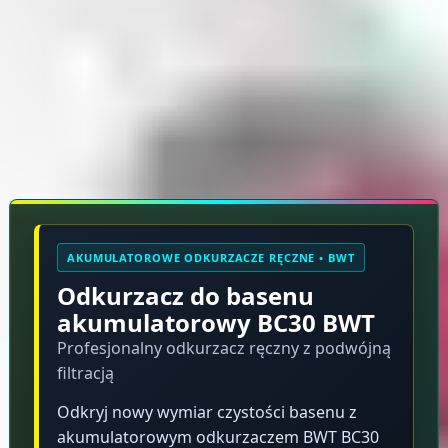
Rękojmia 2 lata
Opis produktu
AKUMULATOROWE ODKURZACZE RĘCZNE • BWT
Odkurzacz do basenu
akumulatorowy BC30 BWT
Profesjonalny odkurzacz ręczny z podwójną
filtracją
Odkryj nowy wymiar czystości basenu z
akumulatorowym odkurzaczem BWT BC30