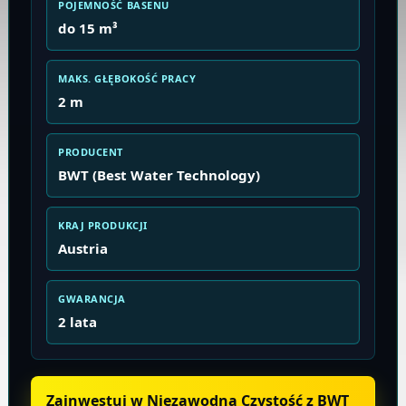
POJEMNOŚĆ BASENU
do 15 m³
MAKS. GŁĘBOKOŚĆ PRACY
2 m
PRODUCENT
BWT (Best Water Technology)
KRAJ PRODUKCJI
Austria
GWARANCJA
2 lata
Zainwestuj w Niezawodną Czystość z BWT